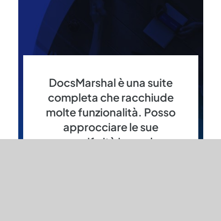
DocsMarshal è una suite
completa che racchiude
molte funzionalità. Posso
approcciare le sue
specificità in modo
graduale?