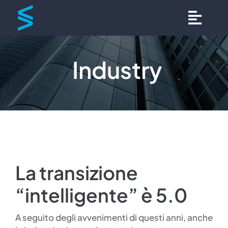
Salta
al
Togg
Togg
contenuto
Cualeva
Cualeva
Navig
Navig
Industry
Tecnologie
Tecnologie
Campi di applicazione
Campi di applicazione
Case history
Case history
La transizione
Clienti
Clienti
“intelligente” è 5.0
Press
Press
A seguito degli avvenimenti di questi anni, anche