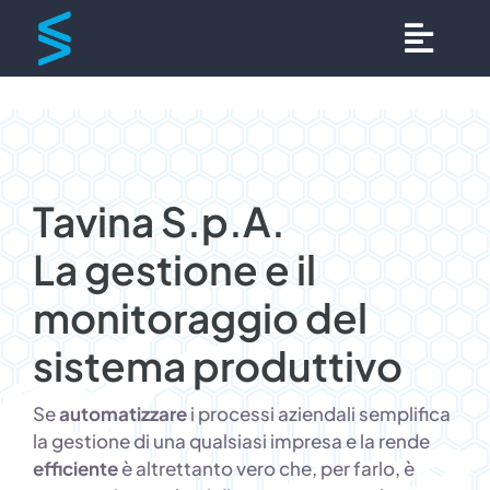
Salta
al
Togg
Togg
contenuto
Cualeva
Cualeva
Navig
Navig
Tecnologie
Tecnologie
Tavina S.p.A.
Campi di applicazione
Campi di applicazione
La gestione e il
Case history
Case history
monitoraggio del
sistema produttivo
Clienti
Clienti
Se
automatizzare
i processi aziendali semplifica
Press
Press
la gestione di una qualsiasi impresa e la rende
efficiente
è altrettanto vero che, per farlo, è