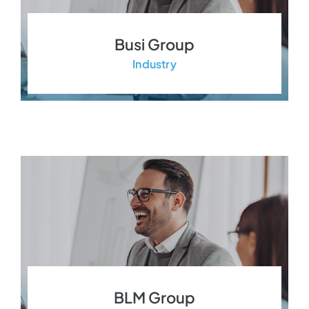
Busi Group
Industry
BLM Group